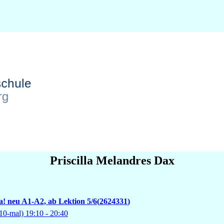
Priscilla
Melandres Dax
za! neu A1-A2, ab Lektion 5/6
2624331
10-mal)
19:10
- 20:40