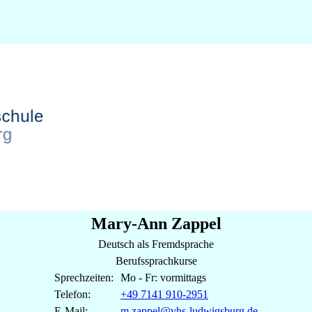
Mary-Ann
Zappel
Deutsch als Fremdsprache
Berufssprachkurse
Sprechzeiten:
Mo - Fr: vormittags
Telefon:
+49 7141 910-2951
E-Mail:
m.zappel@vhs-ludwigsburg.de