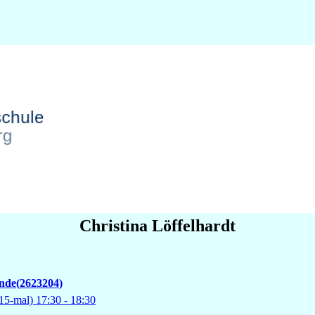
Christina
Löffelhardt
ende
2623204
15-mal)
17:30
- 18:30