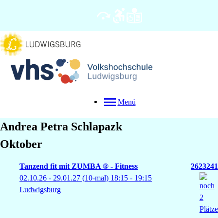
Menü
Andrea Petra
Schlapazk
Oktober
Tanzend fit mit ZUMBA ® - Fitness
2623241
02.10.26 - 29.01.27
(10-mal)
18:15
- 19:15
Ludwigsburg