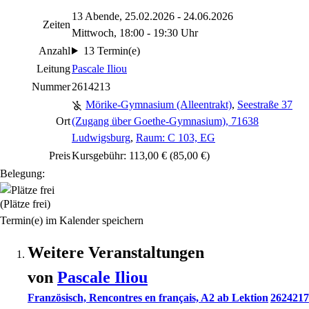
13 Abende, 25.02.2026 - 24.06.2026
Zeiten
Mittwoch, 18:00 - 19:30 Uhr
Anzahl
13 Termin(e)
Leitung
Pascale Iliou
Nummer
2614213
Mörike-Gymnasium (Alleentrakt)
,
Seestraße 37
Ort
(Zugang über Goethe-Gymnasium), 71638
Ludwigsburg
,
Raum: C 103, EG
Preis
Kursgebühr: 113,00 € (85,00 €)
Belegung:
(Plätze frei)
Termin(e) im Kalender speichern
Weitere Veranstaltungen
von
Pascale
Iliou
Französisch, Rencontres en français, A2 ab Lektion
2624217