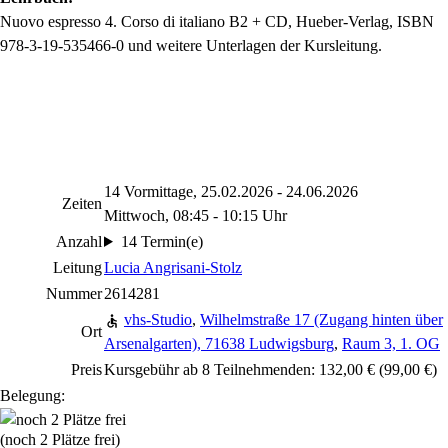
Nuovo espresso 4. Corso di italiano B2 + CD, Hueber-Verlag,
ISBN
978-3-19-535466-0
und weitere Unterlagen der Kursleitung.
14 Vormittage, 25.02.2026 - 24.06.2026
Zeiten
Mittwoch, 08:45 - 10:15 Uhr
Anzahl
14 Termin(e)
Leitung
Lucia Angrisani-Stolz
Nummer
2614281
vhs-Studio
,
Wilhelmstraße 17 (Zugang hinten über
Ort
Arsenalgarten), 71638 Ludwigsburg
,
Raum 3, 1. OG
Preis
Kursgebühr ab 8 Teilnehmenden: 132,00 € (99,00 €)
Belegung:
(noch 2 Plätze frei)