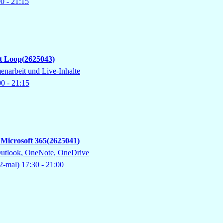
00
- 21:15
ft Loop
2625043
arbeit und Live‑Inhalte
00
- 21:15
Microsoft 365
2625041
Outlook, OneNote, OneDrive
2-mal)
17:30
- 21:00