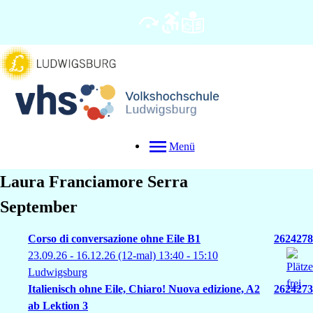
Menü
Laura
Franciamore Serra
September
Corso di conversazione ohne Eile B1
2624278
23.09.26 - 16.12.26
(12-mal)
13:40
- 15:10
Ludwigsburg
Italienisch ohne Eile, Chiaro! Nuova edizione, A2
2624273
ab Lektion 3