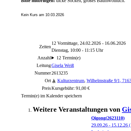
Bitte mitbringen:
dicke Socken, großes Baumwolltuch.
Kein Kurs am 10.03.2026
12 Vormittage, 24.02.2026 - 16.06.2026
Zeiten
Dienstag, 10:00 - 11:15 Uhr
Anzahl
12 Termin(e)
Leitung
Gisela Weiß
Nummer
2613235
Ort
Kulturzentrum
,
Wilhelmstraße 9/1, 71
Preis
Kursgebühr: 91,00 €
Termin(e) im Kalender speichern
Weitere Veranstaltungen von
Gi
Qigong
2623110
29.09.26 - 15.12.26
(