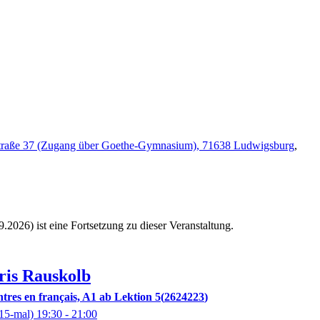
traße 37 (Zugang über Goethe-Gymnasium), 71638 Ludwigsburg
,
9.2026)
ist eine Fortsetzung zu
dieser Veranstaltung.
ris
Rauskolb
tres en français, A1 ab Lektion 5
2624223
15-mal)
19:30
- 21:00