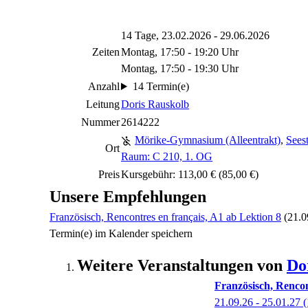
14 Tage, 23.02.2026 - 29.06.2026
Zeiten
Montag, 17:50 - 19:20 Uhr
Montag, 17:50 - 19:30 Uhr
Anzahl
14 Termin(e)
Leitung
Doris Rauskolb
Nummer
2614222
Mörike-Gymnasium (Alleentrakt)
,
Sees
Ort
Raum: C 210, 1. OG
Preis
Kursgebühr: 113,00 € (85,00 €)
Unsere Empfehlungen
Französisch, Rencontres en français, A1 ab Lektion 8
(21.0
Termin(e) im Kalender speichern
Weitere Veranstaltungen von
Do
Französisch, Rencon
21.09.26 - 25.01.27
(