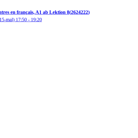
tres en français, A1 ab Lektion 8
2624222
15-mal)
17:50
- 19:20