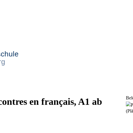
Bel
ontres en français, A1 ab
(Plä