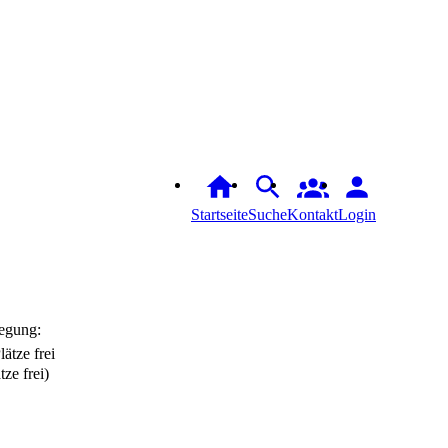
Startseite
Suche
Login
egung:
tze frei)