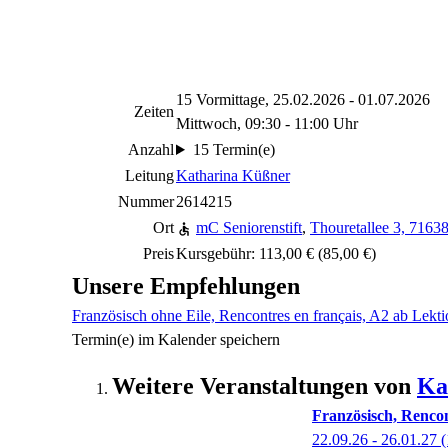
15 Vormittage, 25.02.2026 - 01.07.2026
Zeiten
Mittwoch, 09:30 - 11:00 Uhr
Anzahl
15 Termin(e)
Leitung
Katharina Küßner
Nummer
2614215
Ort
mC Seniorenstift
,
Thouretallee 3, 716
Preis
Kursgebühr: 113,00 € (85,00 €)
Unsere Empfehlungen
Französisch ohne Eile, Rencontres en français, A2 ab Lekti
Termin(e) im Kalender speichern
Weitere Veranstaltungen von
Ka
Französisch, Rencon
22.09.26 - 26.01.27
(