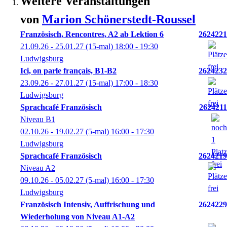
Weitere Veranstaltungen
von
Marion
Schönerstedt-Roussel
Französisch, Rencontres, A2 ab Lektion 6
2624221
21.09.26 - 25.01.27
(15-mal)
18:00
- 19:30
Ludwigsburg
Ici, on parle français, B1-B2
2624232
23.09.26 - 27.01.27
(15-mal)
17:00
- 18:30
Ludwigsburg
Sprachcafé Französisch
2624211
Niveau B1
02.10.26 - 19.02.27
(5-mal)
16:00
- 17:30
Ludwigsburg
Sprachcafé Französisch
2624219
Niveau A2
09.10.26 - 05.02.27
(5-mal)
16:00
- 17:30
Ludwigsburg
Französisch Intensiv, Auffrischung und
2624229
Wiederholung von Niveau A1-A2