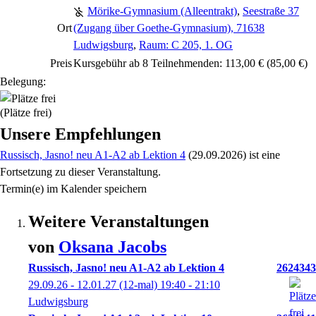
Mörike-Gymnasium (Alleentrakt)
,
Seestraße 37
Ort
(Zugang über Goethe-Gymnasium), 71638
Ludwigsburg
,
Raum: C 205, 1. OG
Preis
Kursgebühr ab 8 Teilnehmenden: 113,00 € (85,00 €)
Belegung:
(Plätze frei)
Unsere Empfehlungen
Russisch, Jasno! neu A1-A2 ab Lektion 4
(29.09.2026)
ist eine
Fortsetzung zu
dieser Veranstaltung.
Termin(e) im Kalender speichern
Weitere Veranstaltungen
von
Oksana
Jacobs
Russisch, Jasno! neu A1-A2 ab Lektion 4
2624343
29.09.26 - 12.01.27
(12-mal)
19:40
- 21:10
Ludwigsburg