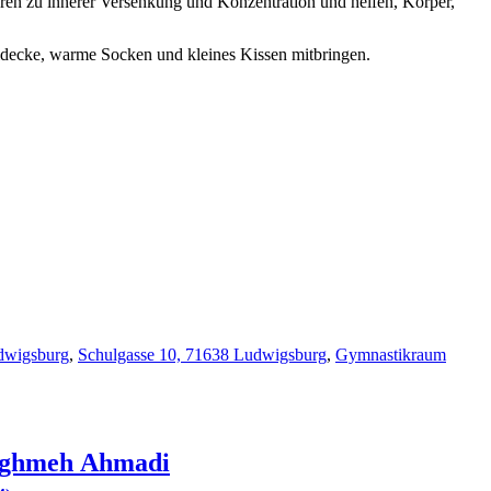
en zu innerer Versenkung und Konzentration und helfen, Körper,
decke, warme Socken und kleines Kissen mitbringen.
dwigsburg
,
Schulgasse 10, 71638 Ludwigsburg
,
Gymnastikraum
ghmeh
Ahmadi