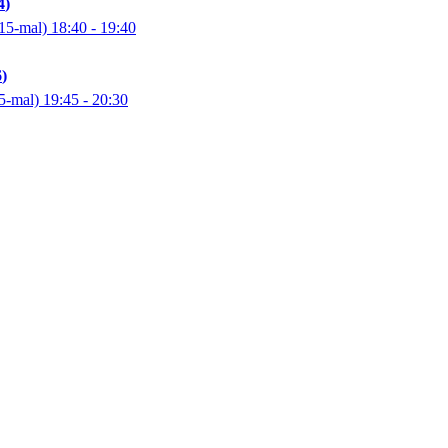
4
15-mal)
18:40
- 19:40
6
5-mal)
19:45
- 20:30