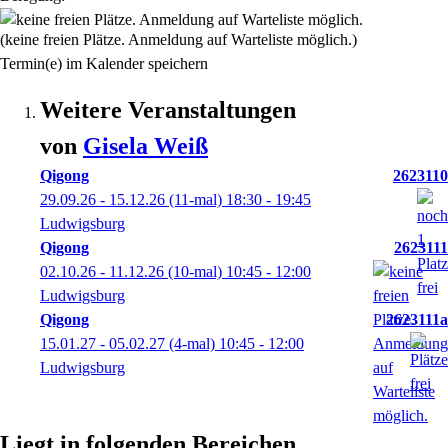
(keine freien Plätze. Anmeldung auf Warteliste möglich.)
Termin(e) im Kalender speichern
Weitere Veranstaltungen
von
Gisela
Weiß
Qigong
2623110
29.09.26 - 15.12.26
(11-mal)
18:30
- 19:45
Ludwigsburg
Qigong
2623111
02.10.26 - 11.12.26
(10-mal)
10:45
- 12:00
Ludwigsburg
Qigong
2623111a
15.01.27 - 05.02.27
(4-mal)
10:45
- 12:00
Ludwigsburg
Liegt in folgenden Bereichen