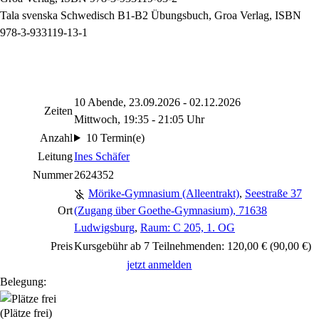
Tala svenska Schwedisch B1-B2 Übungsbuch, Groa Verlag, ISBN
978-3-933119-13-1
10 Abende, 23.09.2026 - 02.12.2026
Zeiten
Mittwoch, 19:35 - 21:05 Uhr
Anzahl
10 Termin(e)
Leitung
Ines Schäfer
Nummer
2624352
Mörike-Gymnasium (Alleentrakt)
,
Seestraße 37
Ort
(Zugang über Goethe-Gymnasium), 71638
Ludwigsburg
,
Raum: C 205, 1. OG
Preis
Kursgebühr ab 7 Teilnehmenden: 120,00 € (90,00 €)
jetzt anmelden
Belegung:
(Plätze frei)