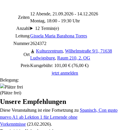
12 Abende, 21.09.2026 - 14.12.2026
Zeiten
Montag, 18:00 - 19:30 Uhr
Anzahl
12 Termin(e)
Leitung
Gissela Maria Barahona Torres
Nummer
2624372
Kulturzentrum
,
Wilhelmstraße 9/1, 71638
Ort
Ludwigsburg
,
Raum 210, 2. OG
Preis
Kursgebühr: 101,00 € (76,00 €)
jetzt anmelden
Belegung:
(Plätze frei)
Unsere Empfehlungen
Diese Veranstaltung
ist eine Fortsetzung zu
Spanisch, Con gusto
nuevo A1 ab Lektion 1 für Lernende ohne
Vorkenntnisse
(23.02.2026)
.