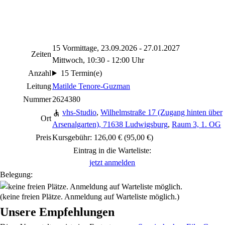
15 Vormittage, 23.09.2026 - 27.01.2027
Zeiten
Mittwoch, 10:30 - 12:00 Uhr
Anzahl
15 Termin(e)
Leitung
Matilde Tenore-Guzman
Nummer
2624380
vhs-Studio
,
Wilhelmstraße 17 (Zugang hinten über
Ort
Arsenalgarten), 71638 Ludwigsburg
,
Raum 3, 1. OG
Preis
Kursgebühr: 126,00 € (95,00 €)
Eintrag in die Warteliste:
jetzt anmelden
Belegung:
(keine freien Plätze. Anmeldung auf Warteliste möglich.)
Unsere Empfehlungen