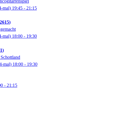
ncogitarrenspiel
4-mal)
19:45
- 21:15
2615
t gemacht
4-mal)
18:00
- 19:30
11
 Schottland
4-mal)
18:00
- 19:30
00
- 21:15