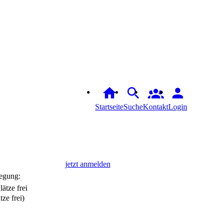
Startseite
Suche
Login
jetzt anmelden
egung:
tze frei)