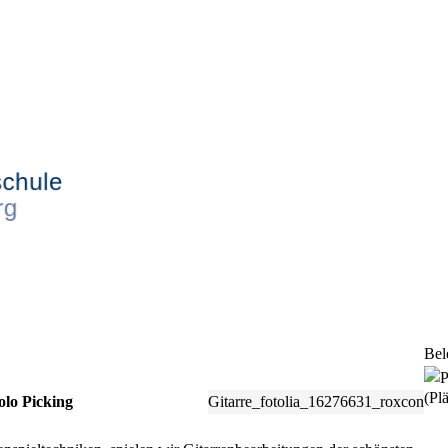
Bel
(Plä
olo Picking
Gitarre_fotolia_16276631_roxcon