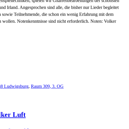
spieltechniken, spielen wir Gitarrenbearbeitungen der schönsten
nd Irland. Angesprochen sind alle, die bisher nur Lieder begleitet
en sowie Teilnehmende, die schon ein wenig Erfahrung mit dem
n wollen. Notenkenntnisse sind nicht erforderlich. Noten: Volker
638 Ludwigsburg
,
Raum 309, 3. OG
lker
Luft