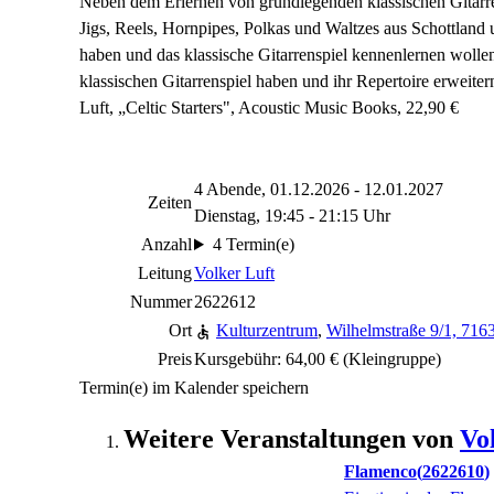
Neben dem Erlernen von grundlegenden klassischen Gitarren
Jigs, Reels, Hornpipes, Polkas und Waltzes aus Schottland u
haben und das klassische Gitarrenspiel kennenlernen woll
klassischen Gitarrenspiel haben und ihr Repertoire erweiter
Luft, „Celtic Starters", Acoustic Music Books, 22,90 €
4 Abende, 01.12.2026 - 12.01.2027
Zeiten
Dienstag, 19:45 - 21:15 Uhr
Anzahl
4 Termin(e)
Leitung
Volker Luft
Nummer
2622612
Ort
Kulturzentrum
,
Wilhelmstraße 9/1, 71
Preis
Kursgebühr: 64,00 € (Kleingruppe)
Termin(e) im Kalender speichern
Weitere Veranstaltungen von
Vo
Flamenco
2622610