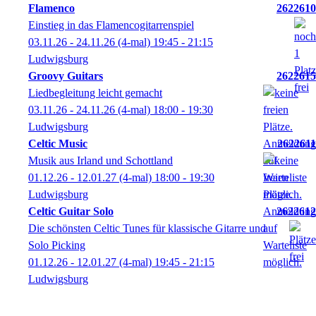
Flamenco
2622610
Einstieg in das Flamencogitarrenspiel
03.11.26 - 24.11.26
(4-mal)
19:45
- 21:15
Ludwigsburg
Groovy Guitars
2622615
Liedbegleitung leicht gemacht
03.11.26 - 24.11.26
(4-mal)
18:00
- 19:30
Ludwigsburg
Celtic Music
2622611
Musik aus Irland und Schottland
01.12.26 - 12.01.27
(4-mal)
18:00
- 19:30
Ludwigsburg
Celtic Guitar Solo
2622612
Die schönsten Celtic Tunes für klassische Gitarre und
Solo Picking
01.12.26 - 12.01.27
(4-mal)
19:45
- 21:15
Ludwigsburg