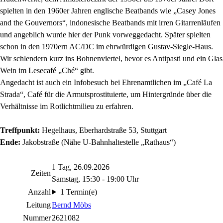
spielten in den 1960er Jahren englische Beatbands wie „Casey Jones
and the Gouvernors“, indonesische Beatbands mit irren Gitarrenläufen
und angeblich wurde hier der Punk vorweggedacht. Später spielten
schon in den 1970ern AC/DC im ehrwürdigen Gustav-Siegle-Haus.
Wir schlendern kurz ins Bohnenviertel, bevor es Antipasti und ein Glas
Wein im Lesecafé „Ché“ gibt.
Angedacht ist auch ein Infobesuch bei Ehrenamtlichen im „Café La
Strada“, Café für die Armutsprostituierte, um Hintergründe über die
Verhältnisse im Rotlichtmilieu zu erfahren.
Treffpunkt:
Hegelhaus, Eberhardstraße 53, Stuttgart
Ende:
Jakobstraße (Nähe U-Bahnhaltestelle „Rathaus“)
1 Tag, 26.09.2026
Zeiten
Samstag, 15:30 - 19:00 Uhr
Anzahl
1 Termin(e)
Leitung
Bernd Möbs
Nummer
2621082