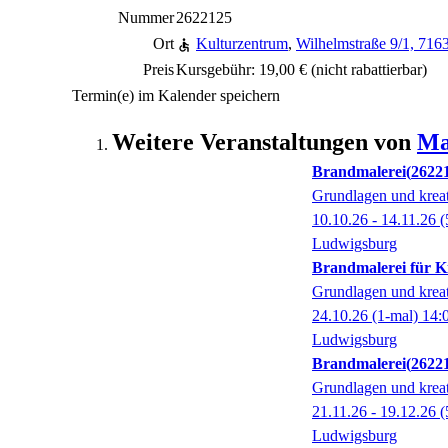
Nummer
2622125
Ort
Kulturzentrum
,
Wilhelmstraße 9/1, 71
Preis
Kursgebühr: 19,00 €
(nicht rabattierbar)
Termin(e) im Kalender speichern
Weitere Veranstaltungen von
Ma
Brandmalerei
2622
Grundlagen und kreat
10.10.26 - 14.11.26
(
Ludwigsburg
Brandmalerei für K
Grundlagen und kreat
24.10.26
(1-mal)
14:
Ludwigsburg
Brandmalerei
2622
Grundlagen und kreat
21.11.26 - 19.12.26
(
Ludwigsburg