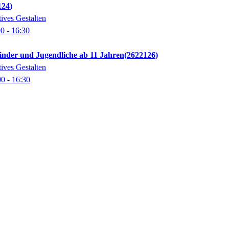
124
ives Gestalten
00
- 16:30
inder und Jugendliche ab 11 Jahren
2622126
ives Gestalten
00
- 16:30