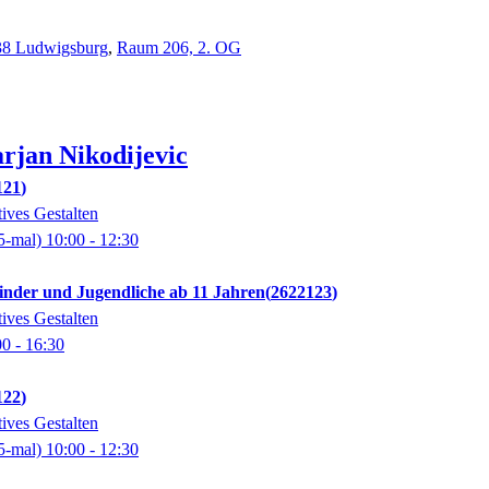
638 Ludwigsburg
,
Raum 206, 2. OG
rjan
Nikodijevic
121
ives Gestalten
5-mal)
10:00
- 12:30
inder und Jugendliche ab 11 Jahren
2622123
ives Gestalten
00
- 16:30
122
ives Gestalten
5-mal)
10:00
- 12:30