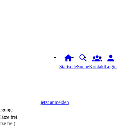
Startseite
Suche
Login
jetzt anmelden
egung:
tze frei)