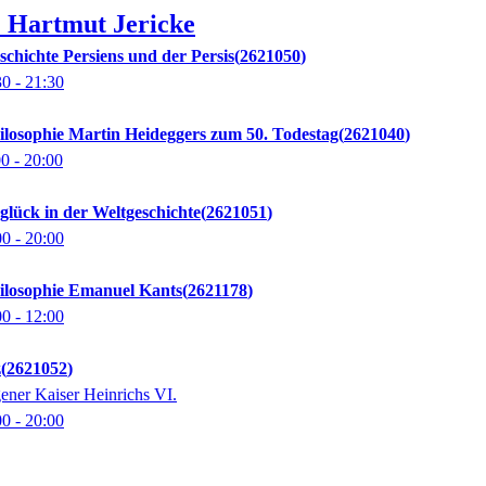
.
Hartmut
Jericke
schichte Persiens und der Persis
2621050
30
- 21:30
hilosophie Martin Heideggers zum 50. Todestag
2621040
00
- 20:00
lück in der Weltgeschichte
2621051
00
- 20:00
hilosophie Emanuel Kants
2621178
00
- 12:00
z
2621052
gener Kaiser Heinrichs VI.
00
- 20:00