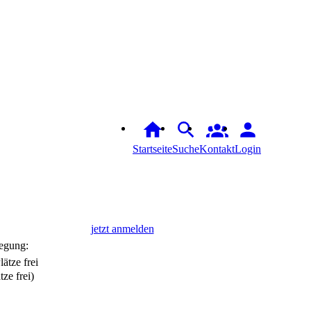
Startseite
Suche
Login
jetzt anmelden
egung:
tze frei)