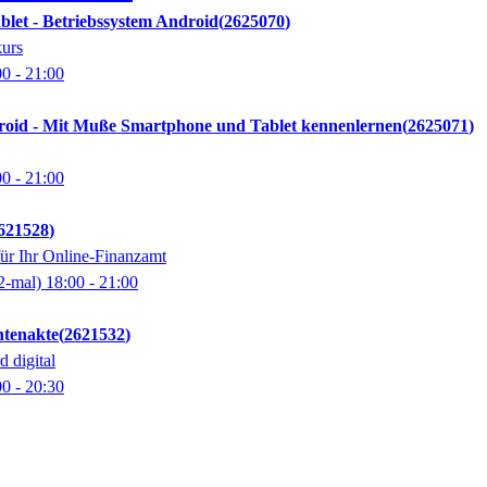
let - Betriebssystem Android
2625070
urs
00
- 21:00
roid - Mit Muße Smartphone und Tablet kennenlernen
2625071
00
- 21:00
621528
für Ihr Online-Finanzamt
2-mal)
18:00
- 21:00
ntenakte
2621532
d digital
00
- 20:30