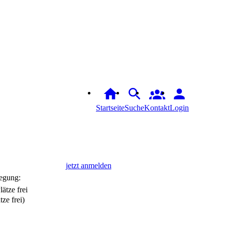
Startseite
Suche
Login
jetzt anmelden
egung:
tze frei)