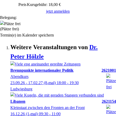
Preis
Kursgebühr: 18,00 €
jetzt anmelden
Belegung:
(Plätze frei)
Termin(e) im Kalender speichern
Weitere Veranstaltungen von
Dr.
Peter
Hölzle
Brennpunkte internationaler Politik
2621001
Abendkurs
23.09.26 - 17.02.27
(8-mal)
18:00
- 19:30
Ludwigsburg
Libanon
2621154
Kleinstaat zwischen den Fronten an der Front
16.12.26
(1-mal)
09:30
- 11:00