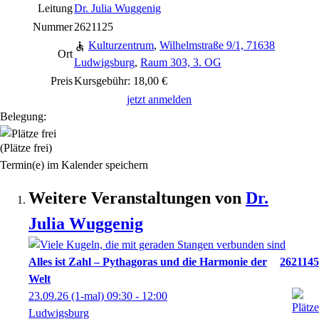
Leitung
Dr. Julia Wuggenig
Nummer
2621125
Kulturzentrum
,
Wilhelmstraße 9/1, 71638
Ort
Ludwigsburg
,
Raum 303, 3. OG
Preis
Kursgebühr: 18,00 €
jetzt anmelden
Belegung:
(Plätze frei)
Termin(e) im Kalender speichern
Weitere Veranstaltungen von
Dr.
Julia
Wuggenig
Alles ist Zahl – Pythagoras und die Harmonie der
2621145
Welt
23.09.26
(1-mal)
09:30
- 12:00
Ludwigsburg