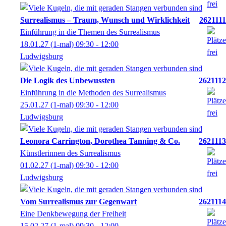
Surrealismus – Traum, Wunsch und Wirklichkeit
2621111
Einführung in die Themen des Surrealismus
18.01.27
(1-mal)
09:30
- 12:00
Ludwigsburg
Die Logik des Unbewussten
2621112
Einführung in die Methoden des Surrealismus
25.01.27
(1-mal)
09:30
- 12:00
Ludwigsburg
Leonora Carrington, Dorothea Tanning & Co.
2621113
Künstlerinnen des Surrealismus
01.02.27
(1-mal)
09:30
- 12:00
Ludwigsburg
Vom Surrealismus zur Gegenwart
2621114
Eine Denkbewegung der Freiheit
15.02.27
(1-mal)
09:30
- 12:00