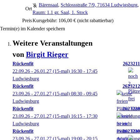
Bärensaal
,
Schlossstraße 7/9, 71634 Ludwigsburg
,
Ort
Raum: 1.1 gr. Saal, 1. Stock
Preis
Kursgebühr: 106,00 €
(nicht rabattierbar)
Termin(e) im Kalender speichern
Weitere Veranstaltungen
von
Birgit
Rieger
Rückenfit
2623211
22.09.26 - 26.01.27
(15-mal)
16:30
- 17:45
Ludwigsburg
Rückenfit
2623212
23.09.26 - 27.01.27
(15-mal)
08:30
- 09:45
Ludwigsburg
Rückenfit
2623228
23.09.26 - 27.01.27
(15-mal)
16:15
- 17:30
Ludwigsburg
Rückenfit
2623230
23.09.26 - 27.01.27
(15-mal)
19:00
- 20:15