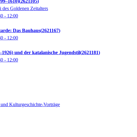
599–1610)
2621105
i des Goldenen Zeitalters
30
- 12:00
arde: Das Bauhaus
2621167
30
- 12:00
1926) und der katalanische Jugendstil
2621181
30
- 12:00
 und Kulturgeschichte-Vorträge