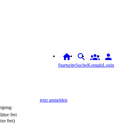
Startseite
Suche
Login
jetzt anmelden
egung:
tze frei)