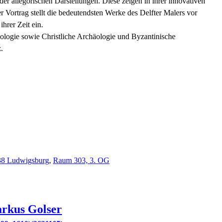
der allegorischen Darstellungen. Diese zeigen in ihrer innovativen
r Vortrag stellt die bedeutendsten Werke des Delfter Malers vor
ihrer Zeit ein.
ologie sowie Christliche Archäologie und Byzantinische
.
638 Ludwigsburg
,
Raum 303, 3. OG
rkus
Golser