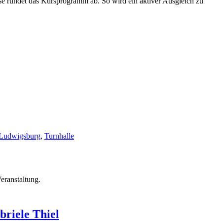
e rundet das Kursprogramm ab. So wird ein aktiver Ausgleich zu
 Ludwigsburg
,
Turnhalle
Veranstaltung.
briele
Thiel